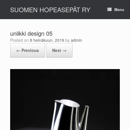
Skip
SUOMEN HOPEASEPÄT RY
to
Menu
content
uniikki design 05
Posted on
8 heinäkuun, 2019
by
admin
← Previous
Next →