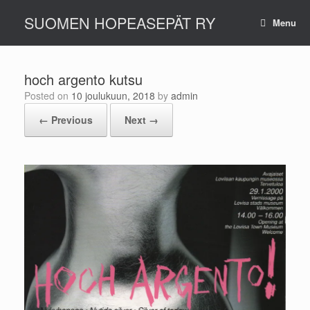
Skip
SUOMEN HOPEASEPÄT RY
to
Menu
content
hoch argento kutsu
Posted on
10 joulukuun, 2018
by
admin
← Previous
Next →