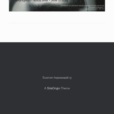
Suomen hopeasepät ry
A
SiteOrigin
Theme