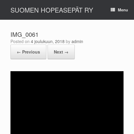
Skip
SUOMEN HOPEASEPÄT RY
to
Menu
content
IMG_0061
Posted on
4 joulukuun, 2018
by
admin
← Previous
Next →