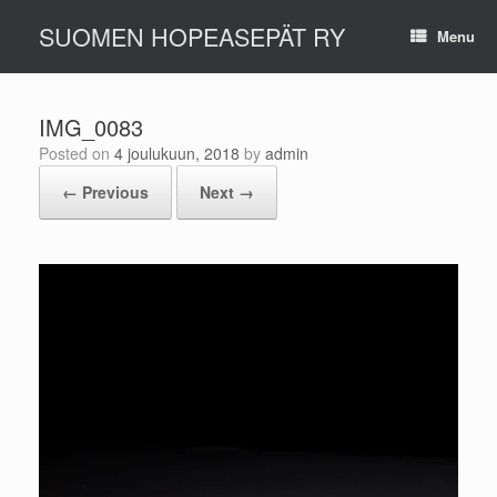
Skip
SUOMEN HOPEASEPÄT RY
to
Menu
content
IMG_0083
Posted on
4 joulukuun, 2018
by
admin
← Previous
Next →