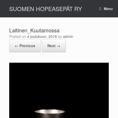
Skip
SUOMEN HOPEASEPÄT RY
to
Menu
content
Laitinen_Kuutamossa
Posted on
4 joulukuun, 2018
by
admin
← Previous
Next →