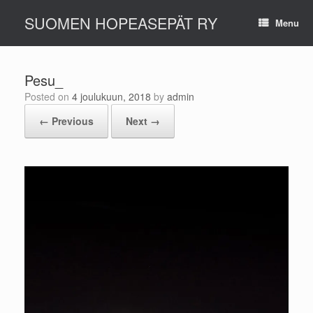
Skip
SUOMEN HOPEASEPÄT RY
to
Menu
content
Pesu_
Posted on
4 joulukuun, 2018
by
admin
← Previous
Next →