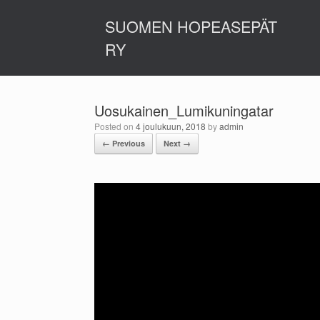
Skip
to
SUOMEN HOPEASEPÄT
content
RY
Uosukainen_Lumikuningatar
Posted on
4 joulukuun, 2018
by
admin
← Previous
Next →